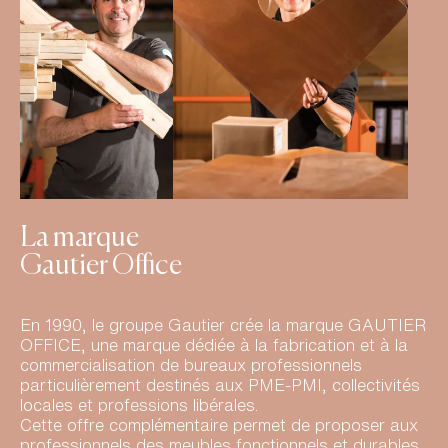
La marque
Gautier Office
En 1990, le groupe Gautier crée la marque GAUTIER
OFFICE, une marque dédiée à la fabrication et à la
commercialisation de bureaux professionnels
particulièrement destinés aux PME-PMI, collectivités
locales et professions libérales.
Cette offre complémentaire permet de proposer aux
professionnels des meubles fonctionnels et durables